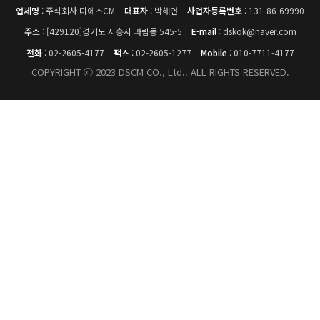
업체명
: 주식회사 디에스CM
대표자
: 박해연
사업자등록번호
: 131-86-69990
주소
: [429120]경기도 시흥시 과림동 545-5
E-mail
: dskok@naver.com
전화
: 02-2605-4177
팩스
: 02-2605-1277
Mobile
: 010-7711-4177
COPYRIGHT ⓒ 2023 DSCM CO., Ltd.. ALL RIGHTS RESERVED.